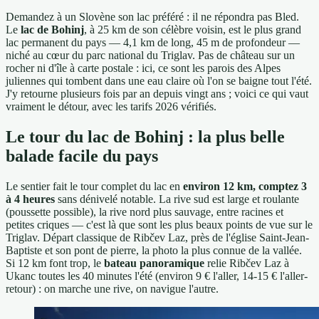
Demandez à un Slovène son lac préféré : il ne répondra pas Bled.
Le
lac de Bohinj
, à 25 km de son célèbre voisin, est le plus grand
lac permanent du pays — 4,1 km de long, 45 m de profondeur —
niché au cœur du parc national du Triglav. Pas de château sur un
rocher ni d'île à carte postale : ici, ce sont les parois des Alpes
juliennes qui tombent dans une eau claire où l'on se baigne tout l'été.
J'y retourne plusieurs fois par an depuis vingt ans ; voici ce qui vaut
vraiment le détour, avec les tarifs 2026 vérifiés.
Le tour du lac de Bohinj : la plus belle
balade facile du pays
Le sentier fait le tour complet du lac en
environ 12 km, comptez 3
à 4 heures
sans dénivelé notable. La rive sud est large et roulante
(poussette possible), la rive nord plus sauvage, entre racines et
petites criques — c'est là que sont les plus beaux points de vue sur le
Triglav. Départ classique de Ribčev Laz, près de l'église Saint-Jean-
Baptiste et son pont de pierre, la photo la plus connue de la vallée.
Si 12 km font trop, le
bateau panoramique
relie Ribčev Laz à
Ukanc toutes les 40 minutes l'été (environ 9 € l'aller, 14-15 € l'aller-
retour) : on marche une rive, on navigue l'autre.