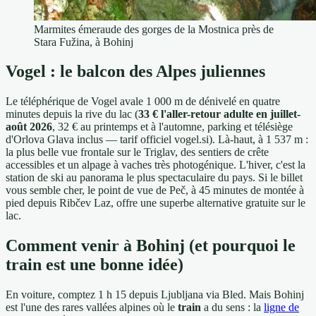
Marmites émeraude des gorges de la Mostnica près de
Stara Fužina, à Bohinj
Vogel : le balcon des Alpes juliennes
Le téléphérique de Vogel avale 1 000 m de dénivelé en quatre
minutes depuis la rive du lac (
33 € l'aller-retour adulte en juillet-
août 2026
, 32 € au printemps et à l'automne, parking et télésiège
d'Orlova Glava inclus — tarif officiel vogel.si). Là-haut, à 1 537 m :
la plus belle vue frontale sur le Triglav, des sentiers de crête
accessibles et un alpage à vaches très photogénique. L'hiver, c'est la
station de ski au panorama le plus spectaculaire du pays. Si le billet
vous semble cher, le point de vue de Peč, à 45 minutes de montée à
pied depuis Ribčev Laz, offre une superbe alternative gratuite sur le
lac.
Comment venir à Bohinj (et pourquoi le
train est une bonne idée)
En voiture, comptez 1 h 15 depuis Ljubljana via Bled. Mais Bohinj
est l'une des rares vallées alpines où le
train
a du sens : la
ligne de