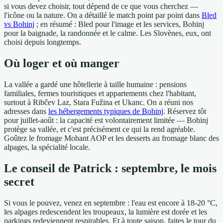
si vous devez choisir, tout dépend de ce que vous cherchez —
l'icône ou la nature. On a détaillé le match point par point dans
Bled
vs Bohinj
; en résumé : Bled pour l'image et les services, Bohinj
pour la baignade, la randonnée et le calme. Les Slovènes, eux, ont
choisi depuis longtemps.
Où loger et où manger
La vallée a gardé une hôtellerie à taille humaine : pensions
familiales, fermes touristiques et appartements chez l'habitant,
surtout à Ribčev Laz, Stara Fužina et Ukanc. On a réuni nos
adresses dans
les hébergements typiques de Bohinj
. Réservez tôt
pour juillet-août : la capacité est volontairement limitée — Bohinj
protège sa vallée, et c'est précisément ce qui la rend agréable.
Goûtez le fromage Mohant AOP et les desserts au fromage blanc des
alpages, la spécialité locale.
Le conseil de Patrick : septembre, le mois
secret
Si vous le pouvez, venez en septembre : l'eau est encore à 18-20 °C,
les alpages redescendent les troupeaux, la lumière est dorée et les
parkings redeviennent respirables. Et à toute saison, faites le tour du