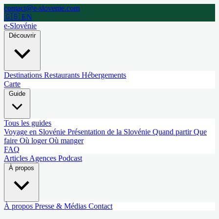
contact@e-slovenie.com
🇬🇧 EN
e-Slovénie
Découvrir
Destinations
Restaurants
Hébergements
Carte
Guide
Tous les guides
Voyage en Slovénie
Présentation de la Slovénie
Quand partir
Que
faire
Où loger
Où manger
FAQ
Articles
Agences
Podcast
À propos
À propos
Presse & Médias
Contact