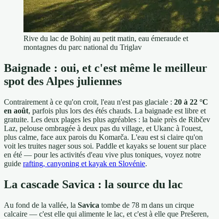
Rive du lac de Bohinj au petit matin, eau émeraude et
montagnes du parc national du Triglav
Baignade : oui, et c'est même le meilleur
spot des Alpes juliennes
Contrairement à ce qu'on croit, l'eau n'est pas glaciale :
20 à 22 °C
en août
, parfois plus lors des étés chauds. La baignade est libre et
gratuite. Les deux plages les plus agréables : la baie près de Ribčev
Laz, pelouse ombragée à deux pas du village, et Ukanc à l'ouest,
plus calme, face aux parois du Komarča. L'eau est si claire qu'on
voit les truites nager sous soi. Paddle et kayaks se louent sur place
en été — pour les activités d'eau vive plus toniques, voyez notre
guide
rafting, canyoning et kayak en Slovénie
.
La cascade Savica : la source du lac
Au fond de la vallée, la
Savica
tombe de 78 m dans un cirque
calcaire — c'est elle qui alimente le lac, et c'est à elle que Prešeren,