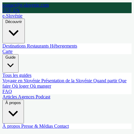
contact@e-slovenie.com
🇬🇧 EN
e-Slovénie
Découvrir
Destinations
Restaurants
Hébergements
Carte
Guide
Tous les guides
Voyage en Slovénie
Présentation de la Slovénie
Quand partir
Que
faire
Où loger
Où manger
FAQ
Articles
Agences
Podcast
À propos
À propos
Presse & Médias
Contact