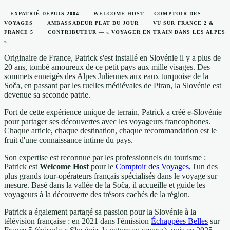
EXPATRIÉ DEPUIS 2004
WELCOME HOST — COMPTOIR DES
VOYAGES
AMBASSADEUR PLAT DU JOUR
VU SUR FRANCE 2 &
FRANCE 5
CONTRIBUTEUR — « VOYAGER EN TRAIN DANS LES ALPES
»
Originaire de France, Patrick s'est installé en Slovénie il y a plus de
20 ans, tombé amoureux de ce petit pays aux mille visages. Des
sommets enneigés des Alpes Juliennes aux eaux turquoise de la
Soča, en passant par les ruelles médiévales de Piran, la Slovénie est
devenue sa seconde patrie.
Fort de cette expérience unique de terrain, Patrick a créé e-Slovénie
pour partager ses découvertes avec les voyageurs francophones.
Chaque article, chaque destination, chaque recommandation est le
fruit d'une connaissance intime du pays.
Son expertise est reconnue par les professionnels du tourisme :
Patrick est
Welcome Host
pour le
Comptoir des Voyages
, l'un des
plus grands tour-opérateurs français spécialisés dans le voyage sur
mesure. Basé dans la vallée de la Soča, il accueille et guide les
voyageurs à la découverte des trésors cachés de la région.
Patrick a également partagé sa passion pour la Slovénie à la
télévision française : en 2021 dans l'émission
Échappées Belles
sur