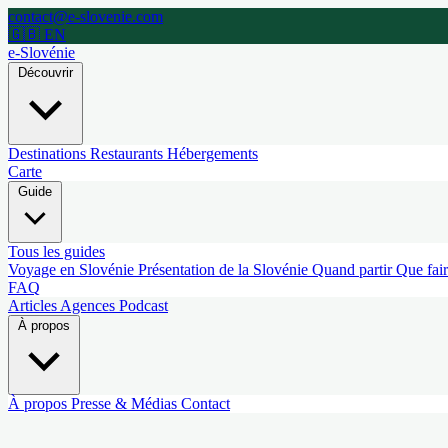
contact@e-slovenie.com
🇬🇧 EN
e-Slovénie
Découvrir
Destinations
Restaurants
Hébergements
Carte
Guide
Tous les guides
Voyage en Slovénie
Présentation de la Slovénie
Quand partir
Que fai
FAQ
Articles
Agences
Podcast
À propos
À propos
Presse & Médias
Contact